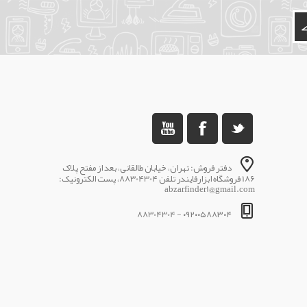
دفتر فروش: تهران، خیابان طالقانی، بعد از مفتح پلاک
186 فروشگاه ابزارفایندر تلفن 88304304، پست الکترونیک:
abzarfinder1@gmail.com
۰۹۲۰۰۵۸۸۳۰۴ - 88304304