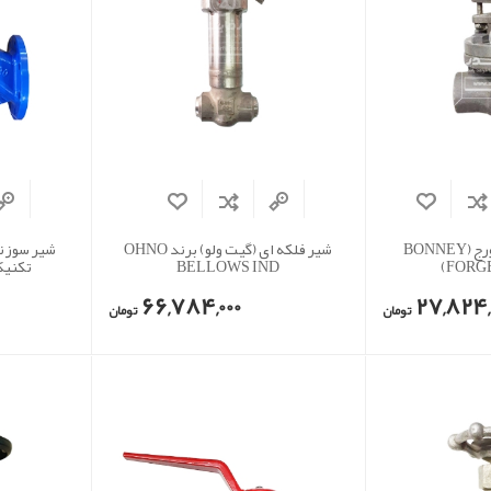
شیر کشویی بانی فورج (BONNEY
شیر فلکه ای (گیت ولو) برند OHNO
شیر سوزن
FORGE 
BELLOWS IND
تکنیک مدل
66,784,000
27,824,
تومان
تومان