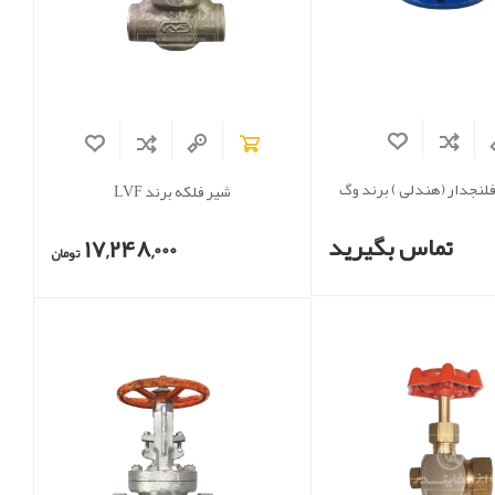
فلنجدار (هندلی ) برند وگ
شیر فلکه برند LVF
تماس بگیرید
17,248,000
تومان