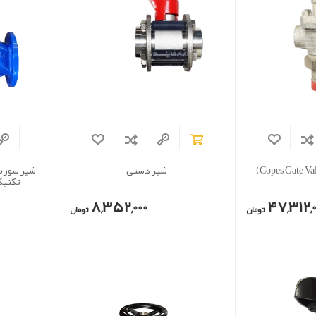
شیر دستی
شیر سوزن
تکنیک مدل
8,352,000
47,312,0
تومان
تومان