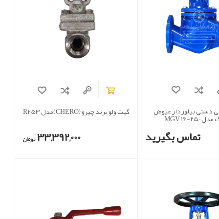
ی دستی بیلوزدار عیوض
گیت ولو برند چیرو (CHERO)مدل R253
 MGV 16-250
تماس بگیرید
33,392,000
تومان