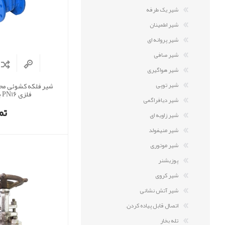
شیر یک طرفه
شیر اطمینان
شیر پروانه ای
شیر صافی
شیر هواگیری
شیر توپی
شیر فلکه کشوئی مح
فلزی PN16 برند وگ
شیر دیافراگمی
تم
شیر زاویه ای
شیر منیفولد
شیر موتوری
پوزیشنر
شیر کروی
شیر آتش نشانی
اتصال قابل پیاده کردن,
تله بخار