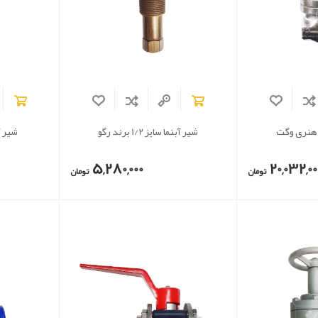
 هنری وگت
شیر آبنما سایز 1/2 برند رگو
شیر آبنما
5,280,000
20,032,00
تومان
تومان