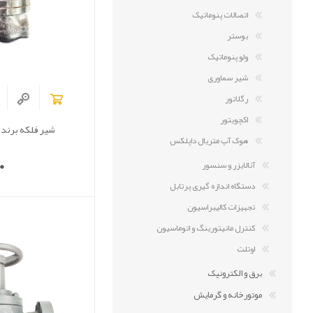
اتصالات پنوماتیک
بوستر
ولو پنوماتیک
شیر سماوری
رگلاتور
اکچویتور
شیر فلکه برند
هوک آپ متریال داپلکس
0
آنالایزر و سنسور
دستگاه اندازه گیری پرتابل
تجهیزات کالیبراسیون
کنترل مانیتورینگ و اتوماسیون
اوتلت
برق و الکترونیک
موتورخانه و گرمایش