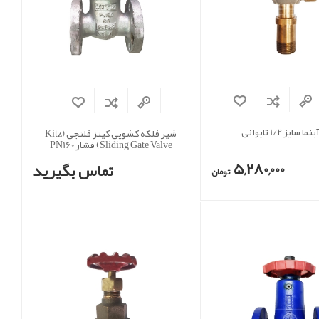
 سایز 1/2 تایوانی
شیر فلکه کشویی کیتز فلنجی (Kitz
Sliding Gate Valve) فشار PN160
5,280,000
تماس بگیرید
تومان