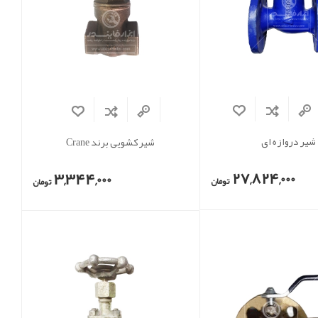
شیر دروازه ای
شیر کشویی برند Crane
27,824,000
3,344,000
تومان
تومان