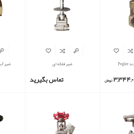
Pegl
شیر فلکه ای
شیر آبن
3,344,0
تماس بگیرید
تومان