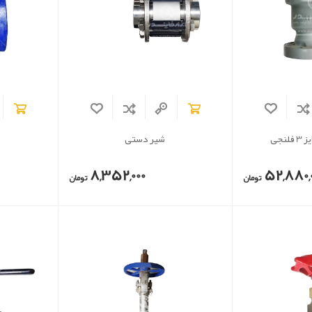
شیر دستی
8,352,000
52,880,
تومان
تومان