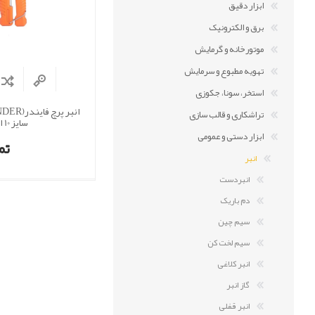
ابزار دقیق
برق و الکترونیک
موتورخانه و گرمایش
تهویه مطبوع و سرمایش
استخر، سونا، جکوزی
تراشکاری و قالب سازی
سایز 10 اینچ
ابزار دستی و عمومی
تم
انبر
انبردست
دم باریک
سیم چین
سیم لخت کن
انبر کلاغی
گاز انبر
انبر قفلی