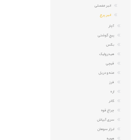
انبر مفصلی
انبر پرچ
آچار
پیچ گوشتی
بکس
هیدرولیک
قیچی
مته و دریل
فرز
اره
کاتر
چراغ قوه
سری آبپاش
ابزار سوهان
هویه