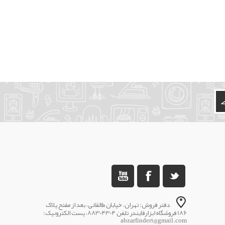
دفتر فروش: تهران، خیابان طالقانی، بعد از مفتح پلاک
186 فروشگاه ابزارفایندر تلفن 88304304، پست الکترونیک:
abzarfinder1@gmail.com