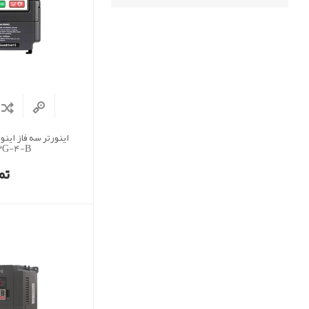
2G-4-B)
تم