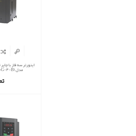
اینورتر سه فاز با چاپر
مدل (GD20-090G-4-B)
تم