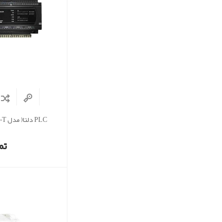
PLC دلتا( مدل DVP40ES200T)
تم