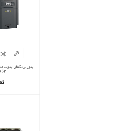
S2)
تم