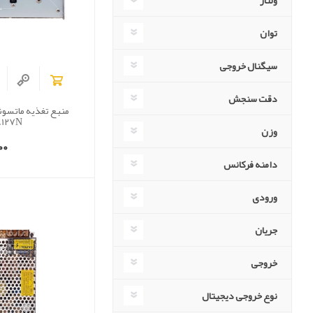
ولتاژ
توان
سیگنال خروجی
دقت سنجش
127N)
وزن
00
دامنه فرکانس
ورودی
جریان
خروجی
نوع خروجی دیجیتال