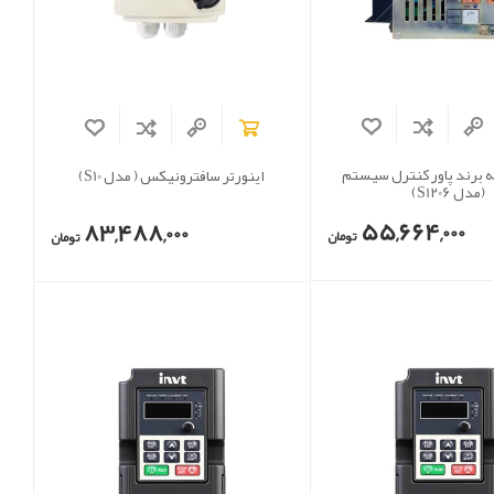
 برند پاور کنترل سیستم
اینورتر سافترونیکس ( مدل S10)
(مدل S1206)
55,664,000
83,488,000
تومان
تومان