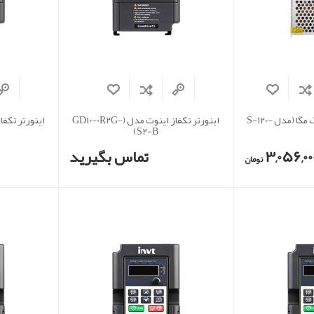
منبع تغذیه سوئیچینگ مگا (مدل S-120-
اینورتر تکفاز اینوت مدل (GD10-0R2G-
S2-B)
3,056,00
تماس بگیرید
تومان