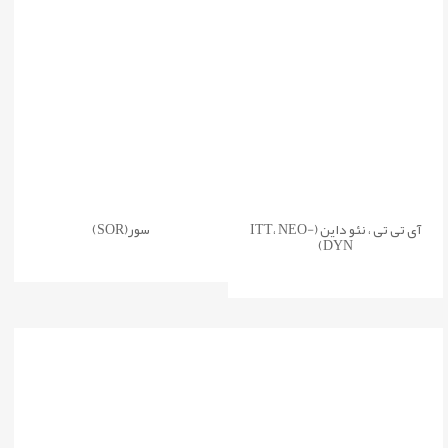
آی تی تی ، نئو داین (ITT، NEO-
سور(SOR)
DYN)