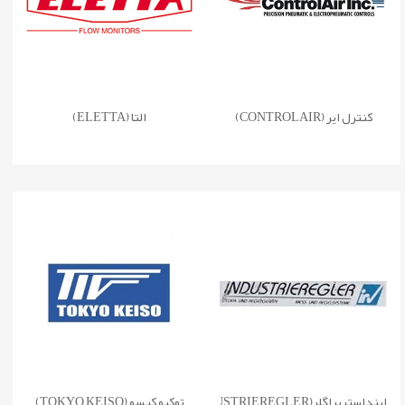
کنترل ایر (CONTROLAIR)
التا (ELETTA)
اینداستریراگلر(INDUSTRIEREGLER)
توکیو کیسو (TOKYO KEISO)