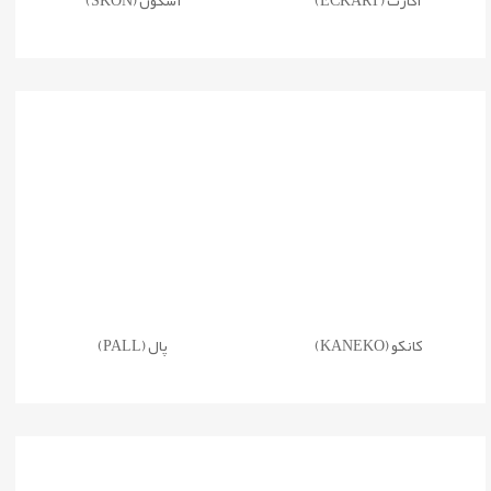
اکارت (ECKART)
اسکون (SKON)
کانکو (KANEKO)
پال (PALL)