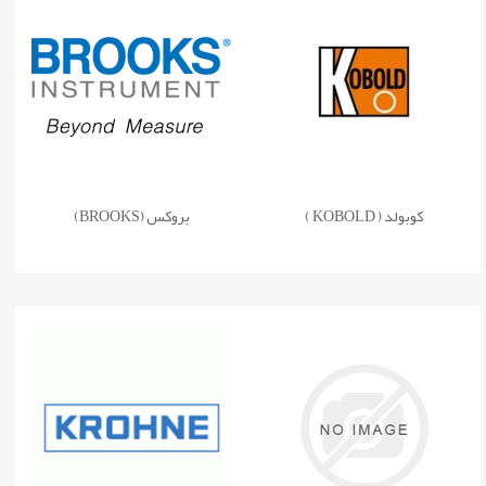
کوبولد ( KOBOLD )
بروکس (BROOKS)