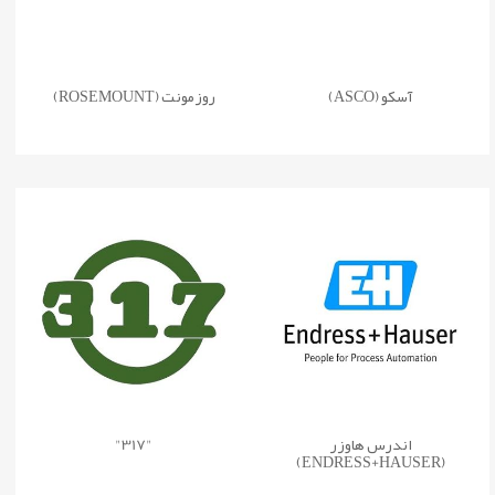
آسکو (ASCO)
روزمونت (ROSEMOUNT)
اندرس هاوزر
"317"
(ENDRESS+HAUSER)