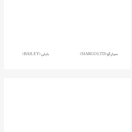
سیارگو (SIARGO LTD)
بایلی (BAILEY)