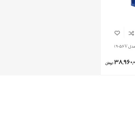
9056)
38,960,0
تومان