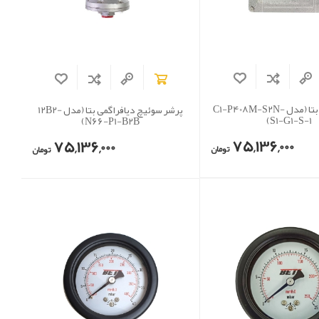
پرشر سوئیچ بتا (مدل C1-P408M-S2N-
پرشر سوئیچ دیافراگمی بتا (مدل 12B2-
S1-G1-S-1)
N66-P1-B2B)
75,136,000
75,136,000
تومان
تومان