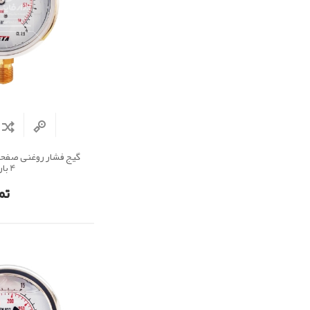
4 بار
تم