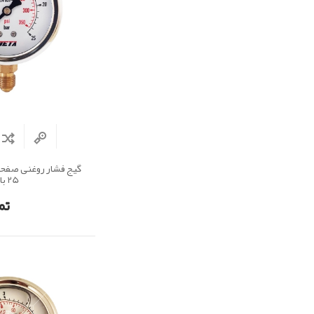
25 بار
تم