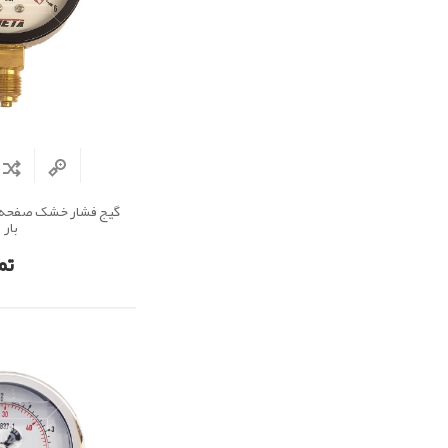
بار
تم