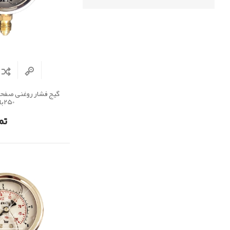
250بار
تم