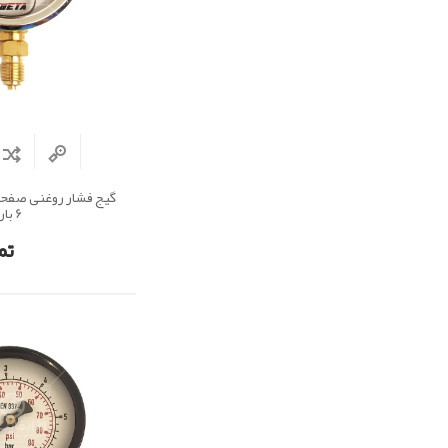
6 بار
تم