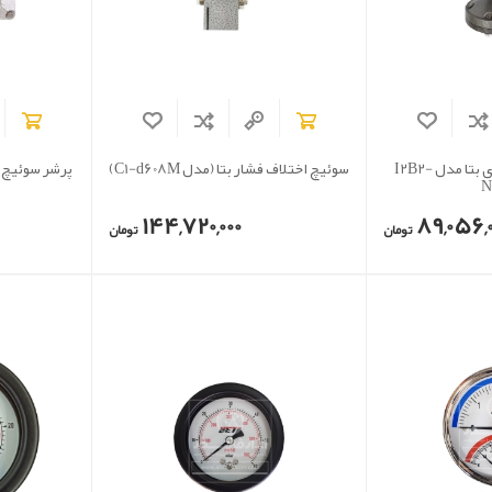
پرشر سوئیچ میلی باری بتا مدل I2B2-
سوئیچ اختلاف فشار بتا (مدل C1-d608M)
N
144,720,000
89,056,0
تومان
تومان