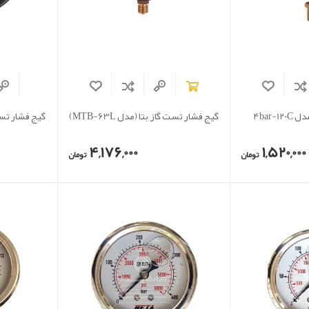
4bar-1
گیج فشار تست گاز بتا (مدل MTB-63L)
4,176,000
1,520,000
تومان
تومان