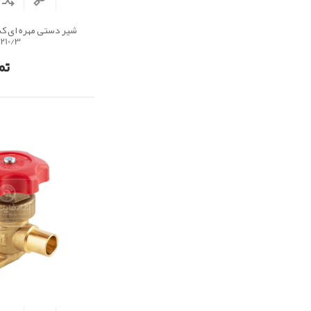
210/3
تم