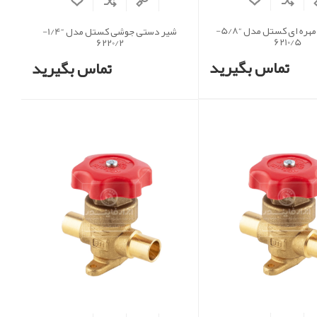
شیر دستی مهره ای کستل مدل “5/8-
شیر دستی جوشی کستل مدل “1/4-
6210/5
6220/2
تماس بگیرید
تماس بگیرید