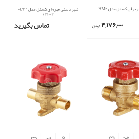
 برقی کستل مدل HM2
شیر دستی مهره ای کستل مدل “1/4-
6210/2
4,176,000
تماس بگیرید
تومان