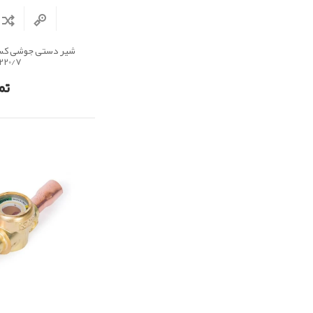
220/7
تم