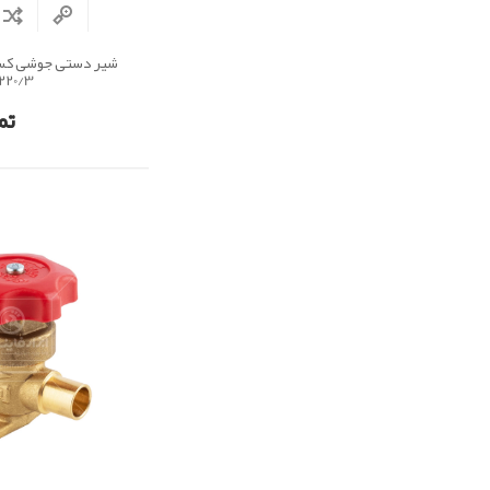
220/3
تم