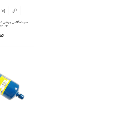
940/3
تم