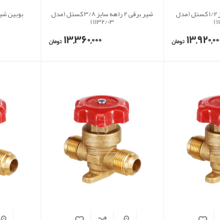
شیر برقی 2 راهه سایز 1/2 کستل (مدل
شیر برقی 2 راهه سایز 3/8 کستل (مدل
بوبین شیر
1132/03)
1
13,360,000
13,920,00
تومان
تومان