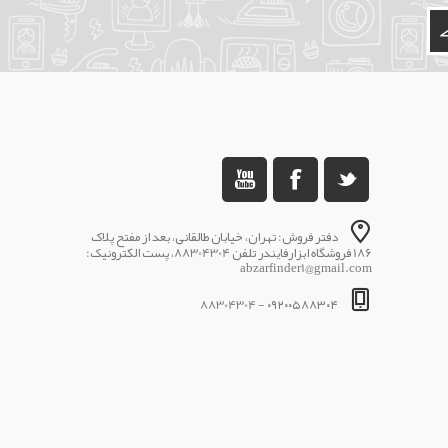
دفتر فروش: تهران، خیابان طالقانی، بعد از مفتح پلاک
186 فروشگاه ابزارفایندر تلفن 88304304، پست الکترونیک:
abzarfinder1@gmail.com
۰۹۲۰۰۵۸۸۳۰۴ - 88304304