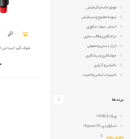
موتورخانه و گرمایش
تهویه مطبوع و سرمایش
استخر، سونا، جکوزی
تراشکاری و قالب سازی
ابزار دستی و عمومی
شوک گیر انیداین (مدل A
جوشکاری و برشکاری
0
باغبانی و آبیاری
تجهیزات ایمنی و امنیت
برندها
ویکا (WIKA)
اسکواردی (Square D)
نمایش همه