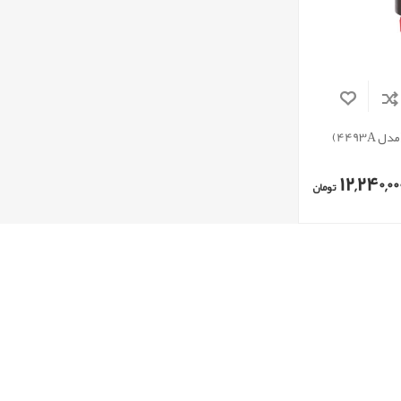
4493)
12,240,00
تومان