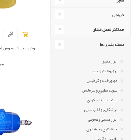
سایز
خروجی
حداکثر تحمل فشار
دسته بندی ها
وکیوم بریکر عیوض (مدل 5-16
ابزار دقیق
00
برق و الکترونیک
موتورخانه و گرمایش
تهویه مطبوع و سرمایش
استخر، سونا، جکوزی
تراشکاری و قالب سازی
ابزار دستی و عمومی
جوشکاری و برشکاری
باغبانی و آبیاری