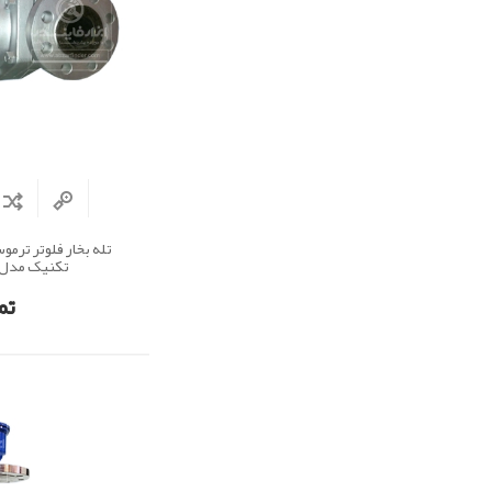
تله بخار فلوتر ترم
تکنیک مدل FT 44
تم