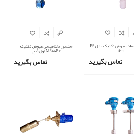
فلوسوئیچ مایعات عیوض تکنیک مدل FS
سنسور مغناطیسی عیوض تکنیک
16-01
MS15Ex لول گیج
تماس بگیرید
تماس بگیرید