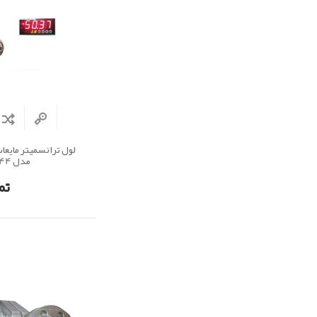
لول ترانسمیتر مایع
مدل LT 44
تم