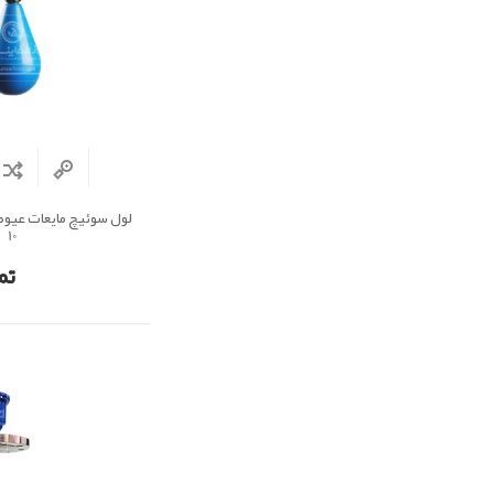
10
تم