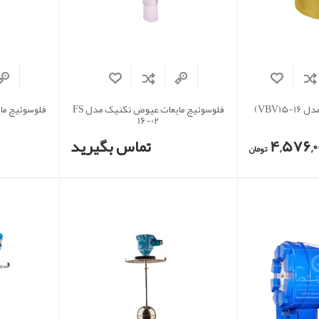
VBV1)
فلوسوئیچ مایعات عیوض تکنیک مدل FS
16-02
4,576,0
تماس بگیرید
تومان