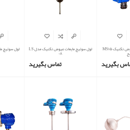
سنسور مغناطیسی عیوض تکنیک MS15
لول سوئیچ مایعات عیوض تکنیک مدل LS
ج
08
اس بگیرید
تماس بگیرید