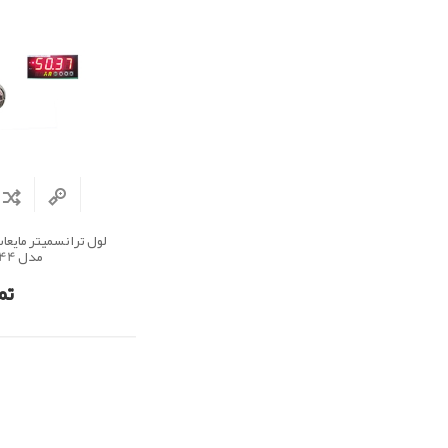
لول ترانسمیتر مایع
مدل LT 44
تم