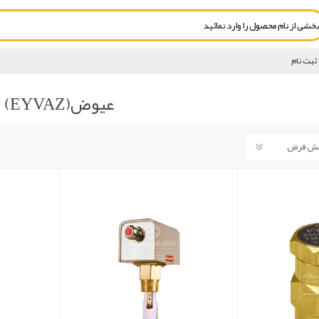
ثبت نام
عیوض(EYVAZ)