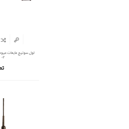
02
تم