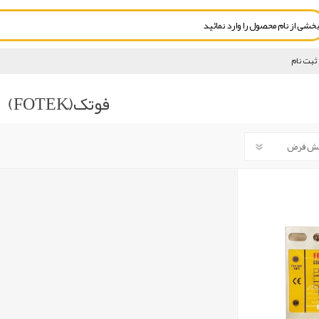
ثبت نام
فوتک(ّFOTEK)