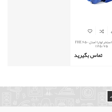
پمپ تصفیه استخر لوارا (مدل FHE 65-
125/75)
تماس بگیرید