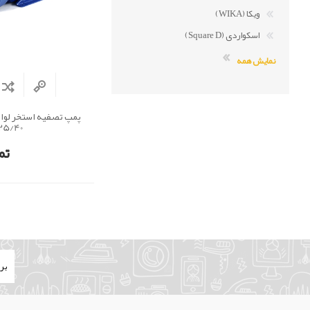
ویکا (WIKA)
اسکواردی (Square D)
نمایش همه
25/40)
تم