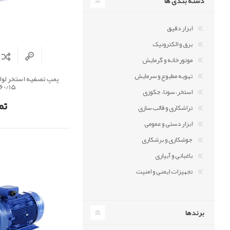
دسته بندی ها
ابزار دقیق
برق و الکترونیک
موتورخانه و گرمایش
تهویه مطبوع و سرمایش
160/15)
استخر، سونا، جکوزی
تم
تراشکاری و قالب سازی
ابزار دستی و عمومی
جوشکاری و برشکاری
باغبانی و آبیاری
تجهیزات ایمنی و امنیت
برندها