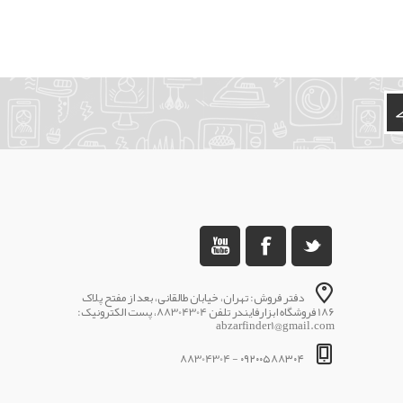
دفتر فروش: تهران، خیابان طالقانی، بعد از مفتح پلاک
186 فروشگاه ابزارفایندر تلفن 88304304، پست الکترونیک:
abzarfinder1@gmail.com
۰۹۲۰۰۵۸۸۳۰۴ - 88304304