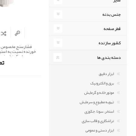
سایز
جنس بدنه
قطر صفحه
کشور سازنده
فشارسنج مخصوص گاز
خورنده نسبت به استی
اسکون (صفحه 8 سانت
دسته بندی ها
تم
ابزار دقیق
برق و الکترونیک
موتورخانه و گرمایش
تهویه مطبوع و سرمایش
استخر، سونا، جکوزی
تراشکاری و قالب سازی
ابزار دستی و عمومی