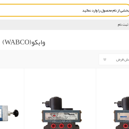
ثبت نام
وابکو(WABCO)