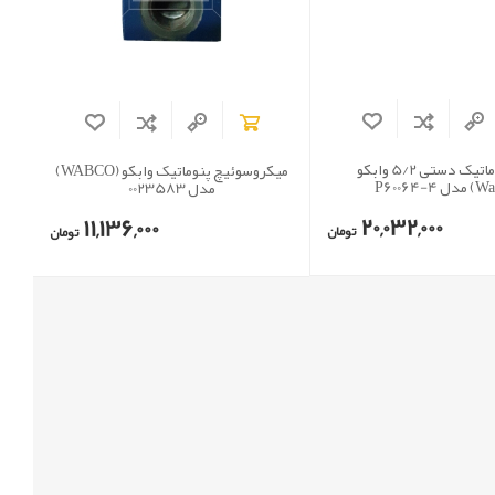
شیر پنوماتیک دستی 5/2 وابکو
میکروسوئیچ پنوماتیک وابکو (WABCO)
مدل 0023583
20,032,000
11,136,000
تومان
تومان