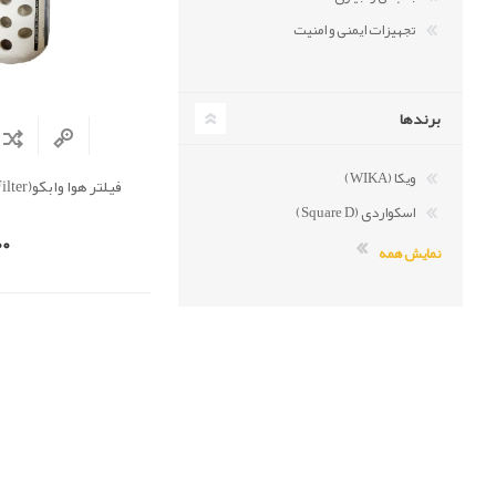
تجهیزات ایمنی و امنیت
برندها
ویکا (WIKA)
فیلتر هوا وابکو(WABCO Air Filter )
اسکواردی (Square D)
00
نمایش همه