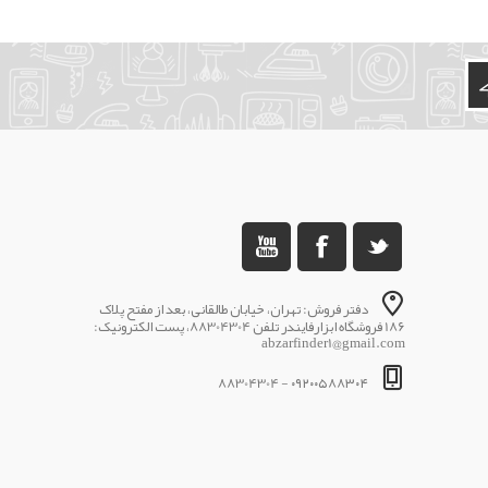
دفتر فروش: تهران، خیابان طالقانی، بعد از مفتح پلاک
186 فروشگاه ابزارفایندر تلفن 88304304، پست الکترونیک:
abzarfinder1@gmail.com
۰۹۲۰۰۵۸۸۳۰۴ - 88304304