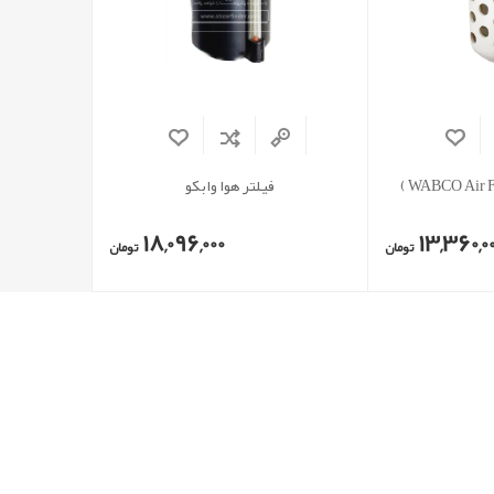
فیلتر هوا وابکو
18,096,000
13,360,0
تومان
تومان