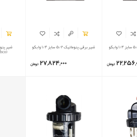
شیر برقی پنوماتیک 5/2 سایز 1/4 وابکو
(Wabco) مدل P60064-4
27,824,000
22,256,0
تومان
تومان