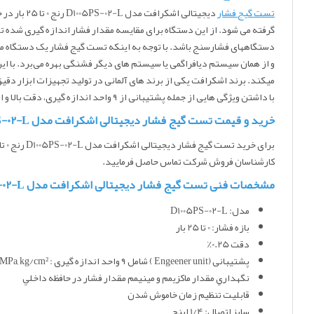
تست گیج فشار
دیجیتالی 
گرفته می شود. از این دستگاه برای مقایسه مقدار فشار اندازه گیری شده تو
دستگاههای فشارسنج باشد. با توجه به اینکه تست گیج فشار یک دستگاه مرج
و از همان سیستم دیافراگمی یا سیستم های دیگر فشنگی بهره می‌برد. با ا
میکند. برند اشکرافت یکی از برند های آلمانی در تولید تجهیزات ابزار دقی
با داشتن ویژگی هایی از جمله پشتیبانی از ۹ واحد اندازه گیری، دقت بالا و استفاده از یک سنسور تمام استیل به یک محصول محبوب در بازار تبدیل شده است. این مدل مناسب جهت گازها و مايعات مي باشد.
خرید و قیمت تست گیج فشار دیجیتالی اشکرافت مدل D1005PS-02-L رنج 0 تا 25 بار
برای خرید تست گیج فشار دیجیتالی اشکرافت مدل D1005PS-02-L رنج 0 تا 25 بار
کارشناسان فروش شرکت تماس حاصل فرمایید.
مشخصات فنی تست گیج فشار دیجیتالی اشکرافت مدل D1005PS-02-L رنج 0 تا 25 بار
مدل: D1005PS-02-L
بازه فشار: 0 تا 25 بار
دقت 0.25٪
پشتیبانی (Engeener unit ) شامل ۹ واحد اندازه گیری : psi, in. Hg, cmHg, mmHg, ft. H2O, bar, kPa, MPa, kg/cm²
نگهداري مقدار ماكزيمم و مينيمم مقدار فشار در حافظه داخلي
قابلیت تنظیم زمان خاموش شدن
سایز اتصال: 1/4 اینچ