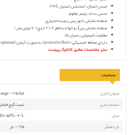
جنس اتصال: استنلس استیل 316L
جنس بدنه: پلیمر مقاوم
صفحه نمایش با نور پس زمینه اختیاری
صفحه نمایش بزرگ و خوانا به قطر 1/2 2 اینچ ( 70 میلی متر )
مقاومت شیمیایی بسیار بالا
دارای محافظ لاستیکی ( protective Boot) به صورت آپشن (optional)
سایر مشخصات مطابق کاتالوگ پیوست
مشخصات
عنوان لاتین
range 0 ~25 bar
دسته بندی
تست گیج فشار
مدل
D1005PS-02-L
بازه فشار
25 ~ 0 بار