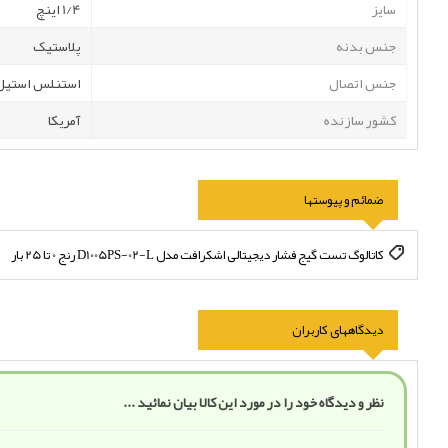
سایز
1/4 اینچ
جنس بدنه
پلاستیک
جنس اتصال
استنلس استیل
کشور سازنده
آمریکا
ضمائم و پیوستها
کاتالوگ تست گیج فشار دیجیتالی اشکرافت مدل D1005PS-02-L رنج 0 تا 25 بار
دیدگاههای کاربران
نظر و دیدگاه خود را در مورد این کالا بیان نمائید ...