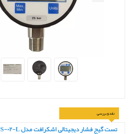
نقد و بررسی
تست گیج فشار دیجیتالی اشکرافت مدل D1005PS-02-L رنج 0 تا 25 بار