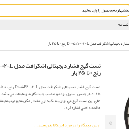
ثبت نام
الی اشکرافت مدل D1005PS-02-L رنج 0 تا 25 بار
تست گیج فشار دیجیت
رنج 0 تا 25 بار
0.25٪، از جنس استيل بوده و مناسب جهت گازها و مايعات مي باشد .
هاي این تست گیج مي توان به نگهداري مقدار ماكزيمم و مينيمم مق
حافظه داخلي اشاره كرد.
اولین دیدگاه را در مورد این کالا بنویسید ...