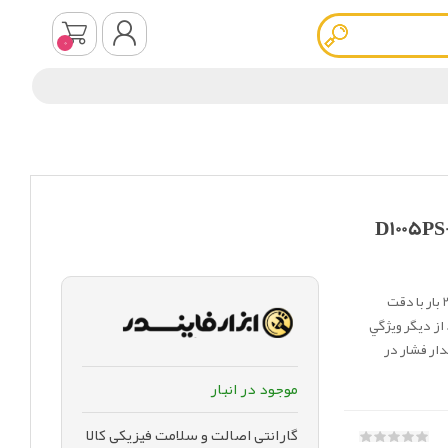
0
ثبت نام
ورود به سیستم
الی اشکرافت مدل D1005PS-02-L
تست گیج فشار دیجیتالی اشکرافت مدل D1005PS-02-L رنج 0 تا 25 بار با دقت
 از ديگر ويژگي
دار فشار در
موجود در انبار
گارانتی اصالت و سلامت فیزیکی کالا