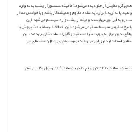
نتیگراد و طول 200 میلی متر یک ترمومتر عقربه‌ای صنعتی با اتصال از پشت (Centre Back Stem) است، یعنی صفحه‌ی گردِ نمایش از جلو دیده می‌شود، اما میله/سنسور از پشتِ بدنه وارد
د یا ندارید، ابزار باید ساده، مقاوم و همیشه‌کار باشد و یا خواندن دما از
ت رو به اپراتور می‌ایستد و میله از پشت وارد سیستم می‌شود. این
ن می‌رود، هر فلز با نرخ متفاوتی منبسط/منقبض می‌شود، این اختلاف انبساط باعث پیچش یا
ع بدون نیاز به برق، دما را مستقیم و قابل‌اعتماد نشان می‌دهد. این
 دیجیتالِ کالیبره‌شده “فوق‌دقیق” نیست، اما برای کنترل‌های صنعتی عالی است. عبارت EN 1390 روی صفحه یعنی مطابق استاندارد اروپایی مربوط به ترمومترهای بی‌متال/صفحه‌ای می
اقدام نموده و همچنین برای استعلام ترمومتر صفحه 10 سانت دلتا کنترل رنج 60 درجه سانتیگراد و طول 200 میلی متر