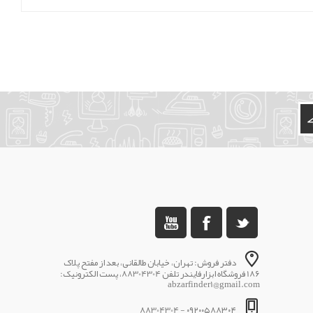
دفتر فروش: تهران، خیابان طالقانی، بعد از مفتح پلاک
186 فروشگاه ابزارفایندر تلفن 88304304، پست الکترونیک:
abzarfinder1@gmail.com
۰۹۲۰۰۵۸۸۳۰۴ - 88304304