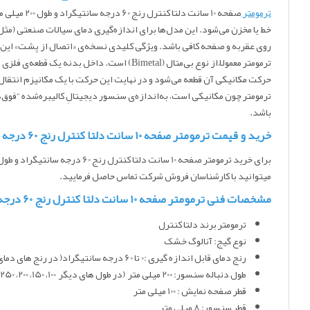
ترمومتر
خط یا مخزن می‌شود. این مدل‌ها برای اندازه‌گیری دمای سیالات صنعتی (مثل آب
روی عقربه و صفحه کافی باشد. ویژگی کلیدی نسخه‌ی «اتصال از پشت» این اس
ترمومتر معمولاً از نوع بی‌متال (Bimetal) 
حرکت مکانیکی آن قطعه می‌شود و در نهایت این حرکت با یک مکانیزم انتقال 
باشد.
خرید و قیمت ترمومتر صفحه 10 سانت دلتا کنترل رنج 60 درجه سانتیگراد و طول 200 میلی متر
برای خرید ترمومتر صفحه 10 سانت دلتا کنترل رنج 60 درجه سانتیگراد و طول 200 میلی متر
میتوانید با کارشناسان فروش شرکت تماس حاصل فرمایید.
مشخصات فنی ترمومتر صفحه 10 سانت دلتا کنترل رنج 60 درجه سانتیگراد و طول 200 میلی متر
ترمومتر برند دلتا کنترل
نوع گیج: آنالوگ خشک
رنج دمای قابل اندازه گیری :0 تا 60 درجه سانتیگراد( در رنج های دمای مختلف موجود است)
طول دنباله سنسور: 200 میلی متر (در طول های دیگر 100، 150، 200، 250، 300 و 400 میلی متر موجود است )
قطر صفحه نمایش : 100 میلی متر
قطر سنسور: 8 میلی متر