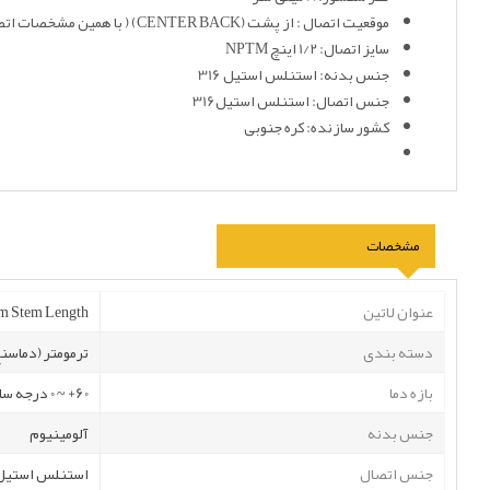
موقعیت اتصال : از پشت (CENTER BACK) ( با همین مشخصات اتصال از پایین نیز موجود است)
سایز اتصال: 1/2 اینچ NPTM
جنس بدنه: استنلس استیل 316
جنس اتصال: استنلس استیل316
کشور سازنده: کره جنوبی
مشخصات
عنوان لاتین
mm Stem Length
دسته بندی
ترمومتر (دماسن
بازه دما
60+ ~ 0 درجه سانتی گراد
جنس بدنه
آلومینیوم
جنس اتصال
استنلس استیل