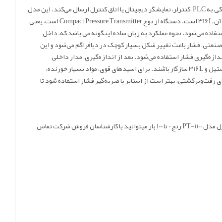
دلتا کنترل مدل PT-1100 رنج 0 تا 100 بار یک ترانسمیتر فشار صنعتی کامپکت با خروجی 4–20 mA است، یعنی دستگاه فشار را به صورت جریان الکتریکی به PLC، کنترلر، نمایشگر دیجیتال یا اتاق کنترل ارسال می‌کند. این مدل
برای اندازه‌گیری فشار مایعات و گازهای سازگار با استنلس استیل استفاده می‌شود. اتصال آن 1/4 NPT، دقت آن 0.5%، جنس بدنه استنلس استیل و جنس اتصال آن 316L است. دستگاه از نوع Compact Pressure Transmitter است، یعنی
تفاده می‌شود. نحوه عملکرد به زبان ساده اینگونه می باشد که، داخل
 صنعتی، فشار باعث تغییر شکل بسیار کوچک در دیافراگم می‌شود و این
دازه‌گیری فشار استفاده می‌شود. بعد از اندازه‌گیری، مدار داخلی
استنلس استیل و 316L سازگار باشند. برای اسیدهای قوی، مواد بسیار خورنده،
فت‌وبرگشتی، بهتر است از اسنابر یا ضربه‌گیر فشار استفاده شود تا
اقدام نموده و همچنین برای استعلام قیمت ترانسمیتر فشار دلتا کنترل مدل PT-1100 رنج 0 تا 100 بار میتوانید با کارشناسان فروش شرکت تماس