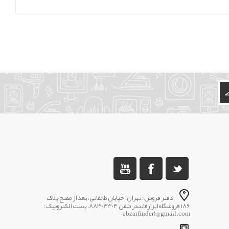
دفتر فروش: تهران، خیابان طالقانی، بعد از مفتح پلاک
186 فروشگاه ابزارفایندر تلفن 88304304، پست الکترونیک:
abzarfinder1@gmail.com