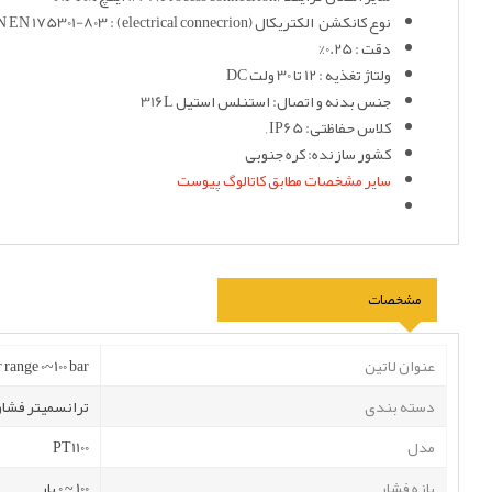
نوع کانکشن الکتریکال (electrical connecrion) : 4 PIN angle connector according DIN EN 175301-803
دقت : 0.25%
ولتاژ تغذیه : 12 تا 30 ولت DC
جنس بدنه و اتصال: استنلس استیل 316L
کلاس حفاظتی: IP65 ,
کشور سازنده: کره جنوبی
سایر مشخصات مطابق کاتالوگ پیوست
مشخصات
عنوان لاتین
 range 0~100 bar
دسته بندی
ترانسمیتر فشار
مدل
PT1100
بازه فشار
100 ~ 0 بار