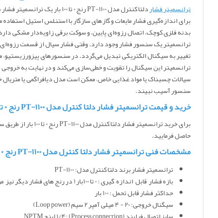
ترانسمیتر فشار
بدنه فلزی کوچک، اتصال رزوه‌ای پایین، و سوکت برقی زاویه‌دار مشکی دارد.
ترانسمیتر یک سنسور فشار وجود دارد. وقتی فشار سیال از قسمت رزوه‌ای پا
تغییر به سیگنال الکتریکی تبدیل می‌گردد. در سنسورهای پیزورزیستیو، مقاوم
ترانسمیتر این سیگنال را تقویت و خطی‌سازی می‌کند و در نهایت به خروجی 4–20 mA تبدیل می‌کند. این دستگاه فقط باید با سیالاتی استفاده شود که با
سیالات چسبناک یا مواد غذایی خاص، ممکن است مدل دیافراگمی یا متریال خ
سنسور آسیب نبیند.
خرید و قیمت ترانسمیتر فشار دلتا کنترل مدل PT-1100 رنج 0 تا 100 بار
برای خرید ترانسمیتر فشار دلتا کنترل مدل PT-1100 رنج 0 تا 100 بار
از طریق س
حاصل فرمایید.
مشخصات فنی ترانسمیتر فشار دلتا کنترل مدل PT-1100 رنج 0 تا 100 بار
ترانسمیتر فشار برند دلتا کنترل مدل: PT-1100
بازه فشار قابل اندازه گیری : 0 تا 100بار ( در رنج های فشار دیگر نیز موجود میباشد)
حداکثر فشار قابل تحمل : 100 بار
سیگنال خروجی: 20 - 4 میلی آمپر 2 سیم (Loop power)
سایز اتصال فرایند (Process connecrion) :1/4 اینچ NPTM