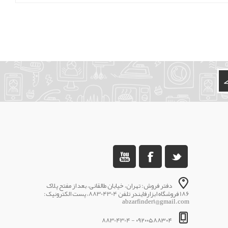
دفتر فروش: تهران، خیابان طالقانی، بعد از مفتح پلاک
186 فروشگاه ابزارفایندر تلفن 88304304، پست الکترونیک:
abzarfinder1@gmail.com
۰۹۲۰۰۵۸۸۳۰۴ - 88304304