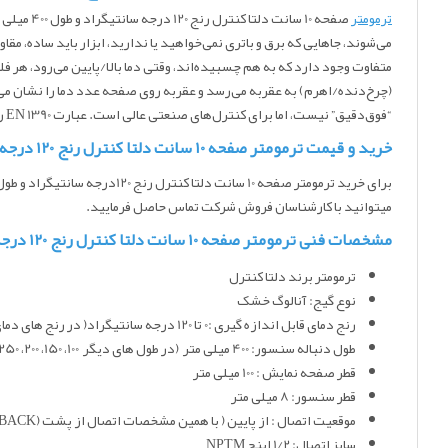
ترمومتر
صفحه 10 
متفاوت وجود دارد که به هم چسبیده‌اند، وقتی دما بالا/پایین می‌رود، هر 
(چرخ‌دنده/اهرم) به عقربه می‌رسد و عقربه روی صفحه عدد دما را نشان می‌د
“فوق‌دقیق” نیست، اما برای کنترل‌های صنعتی عالی است. عبارت EN 1390 روی صفحه یعنی مطابق استاندارد اروپایی مربوط به ترمومترهای بی‌متال/صفحه‌ای می باشد.
خرید و قیمت ترمومتر صفحه 10 سانت دلتا کنترل رنج 120 درجه سانتیگراد و طول 400 میلی متر
برای خرید ترمومتر صفحه 10 سانت دلتا کنترل رنج 120درجه سانتیگراد و طول 400 میلی متر
میتوانید با کارشناسان فروش شرکت تماس حاصل فرمایید.
مشخصات فنی ترمومتر صفحه 10 سانت دلتا کنترل رنج 120 درجه سانتیگراد و طول 400 میلی متر
ترمومتر برند دلتا کنترل
نوع گیج: آنالوگ خشک
رنج دمای قابل اندازه گیری :0 تا 120 درجه سانتیگراد( در رنج های دمای مختلف موجود است)
طول دنباله سنسور: 400 میلی متر (در طول های دیگر 100، 150، 200، 250، 300 و 400 میلی متر موجود است )
قطر صفحه نمایش : 100 میلی متر
قطر سنسور: 8 میلی متر
موقعیت اتصال : از پایین ( با همین مشخصات اتصال از پشت (CENTER BACK)نیز موجود است)
سایز اتصال: 1/2 اینچ NPTM