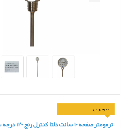
نقد و بررسی
ترمومتر صفحه 10 سانت دلتا کنترل رنج 120 درجه سانتیگراد و طول 400 میلی متر