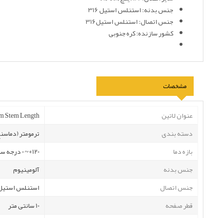
جنس بدنه: استنلس استیل 316
جنس اتصال: استنلس استیل316
کشور سازنده: کره جنوبی
مشخصات
عنوان لاتین
mm Stem Length
دسته بندی
ترمومتر (دماسن
بازه دما
120+~ 0 درجه سانتی گراد
جنس بدنه
آلومینیوم
جنس اتصال
استنلس استیل
قطر صفحه
10 سانتی متر