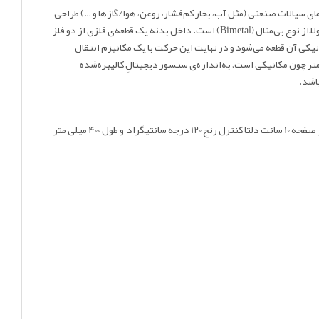
دل‌ها برای اندازه‌گیری دمای سیالات صنعتی (مثل آب، بخار کم‌فشار، روغن، هوا/گازها و …) طراحی
می‌شوند، جاهایی که برق و باتری نمی‌خواهید یا ندارید، ابزار باید ساده، مقاوم و همیشه‌کار باشد و یا خواندن دما از روی عقربه و صفحه کافی باشد. این ترمومتر معمولاً از نوع بی‌متال (Bimetal) است. داخل بدنه یک قطعه‌ی فلزی از دو فلز
نیکی آن قطعه می‌شود و در نهایت این حرکت با یک مکانیزم انتقال
متر چون مکانیکی است، به‌اندازه‌ی سنسور دیجیتالِ کالیبره‌شده
اقدام نموده و همچنین برای استعلام ترمومتر صفحه 10 سانت دلتا کنترل رنج 120 درجه سانتیگراد و طول 400 میلی متر