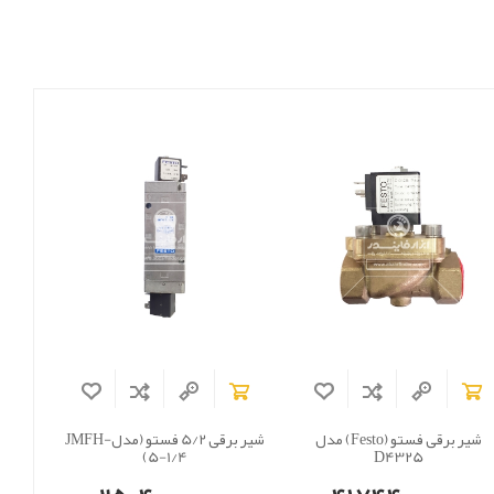
شیر برقی فستو (Festo) مدل
شیر برقی 5/2 فستو (مدلJMFH-
5-1/4)
D4325