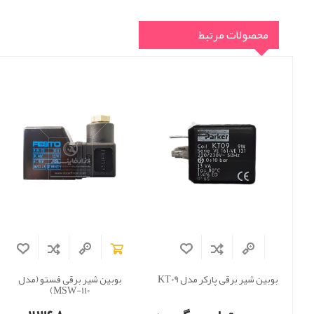
محصولات مرتبط
بوبین شیر برقی پارکر مدل KT09
بوبین شیر برقی فستو (مدل
MSW-110)