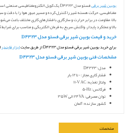
بوبین شیر برقی
فستو مدل D4323 یک کویل الکترومغناطیسی 
بالا، مقاومت در برابر حرارت و سازگاری با فشارهای کاری مختلف باعث می‌
بالا و عملکرد پایدار، واکنش سریع به فرمان الکتریکی و مناسب برای شرایط کاری دائم (کار مد
خرید و قیمت بوبین شیر برقی فستو مدل D4323
برای خرید بوبین شیر برقی فستو مدل D4323 از طریق سایت
ابزار فایندر
ا
مشخصات فنی بوبین شیر برقی فستو مدل D4323
مدل: D4323
فشار کاری مجاز: 0 تا 12 بار
ولتاژ تغذیه: 110V AC
فرکانس: 50Hz
توان مصرفی: 24VA الی 35W
کشور سازنده: آلمان
مشخصات