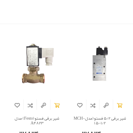
شیر برقی 5/2 فستو (مدلMCH-
شیر برقی فستو (Festo) مدل
A4823
5-1/2)