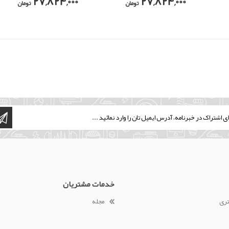
27,824,000
27,824,000
تومان
تومان
خدمات مشتریان
تری
مجله