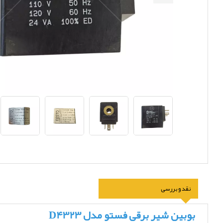
نقد و بررسی
بوبین شیر برقی فستو مدل D4323