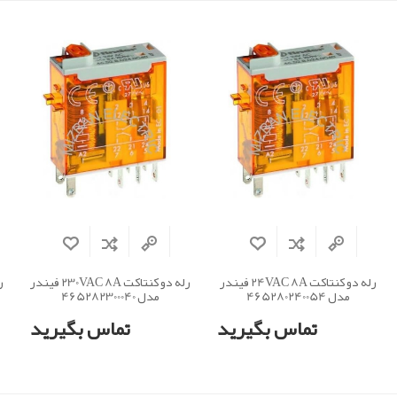
رله دو کنتاکت 24VAC 8A فیندر
رله دو کنتاکت 230VAC 8A فیندر
مدل 465280240054
مدل 465282300040
تماس بگیرید
تماس بگیرید