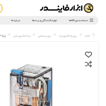
دسته بندی کالاها
تولیدکنندگان و برندها
درباره ما
خانه
برق و الکترونیک
برق صنعتی
رله الکترونیکی
رله 3 کنتاکت 230VAC 10A فیندر مدل 553382300050