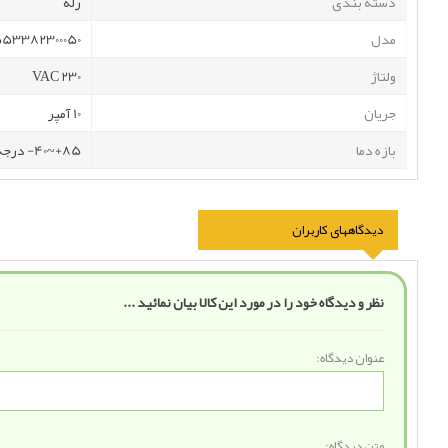
دسته بندی
رله
مدل
53382300050
ولتاژ
230 VAC
جریان
10 آمپر
بازه دما
85+~40- درجه سانتی گراد
دیدگاههای کاربران
نظر و دیدگاه خود را در مورد این کالا بیان نمائید ...
عنوان دیدگاه:
متن دیدگاه: