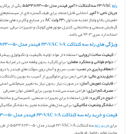
رله
230VAC سه کنتاکت 10 آمپر فیندر مدل 553382300050
یکی از پرکارب
جریان نامی 10 آمپر
، انتخابی قابل‌اعتماد برای طیف گسترده‌ای از سیستم‌ها
اطمینان بالا و ولتاژ تغذیه متداول
230 ولت AC
در صنایع و کاربردهای مختلف
گرمایش صنعتی و ساختمانی، کنترل موتورهای کوچک و تجهیزات برقی، سیستم
استاندارد سری 9403 می باشد.
ویژگی های رله سه کنتاکت 230VAC 10A فیندر مدل 553382300050
✅
کیفیت ساخت اروپایی:
استفاده از مواد اولیه باکیفیت و تکنولوژی پیشرفت
✅
دوام طولانی و عملکرد مطمئن:
برای کارکرد بدون وقفه حتی در شرایط سخ
✅
انعطاف‌پذیری در نصب:
نصب سریع و آسان روی سوکت‌های فیندر یا درون 
✅
عایق‌بندی عالی:
طراحی ایمن برای جلوگیری از آسیب به بوبین یا کنتاکت‌ه
✅
قابلیت تعویض آسان:
در صورت نیاز، بدون نیاز به تغییر سیم‌کشی اصلی 
✅
مصرف کم انرژی:
طراحی مهندسی‌شده بوبین برای کاهش توان مصرفی
✅
تنوع در کاربرد:
قابل استفاده برای تجهیزات صنعتی، تاسیساتی و ساختما
✅
نشانگر وضعیت مکانیکی:
برخی مدل‌های مشابه مجهز به نشانگر مکانی
قیمت و خرید رله سه کنتاکت 230VAC 10A فیندر مدل 553382300050
برای
خرید رله
سه کنتاکت 230VAC 10A فیندر مدل 553382300050 از طریق سایت
سایت تماس حاصل فرمایید.