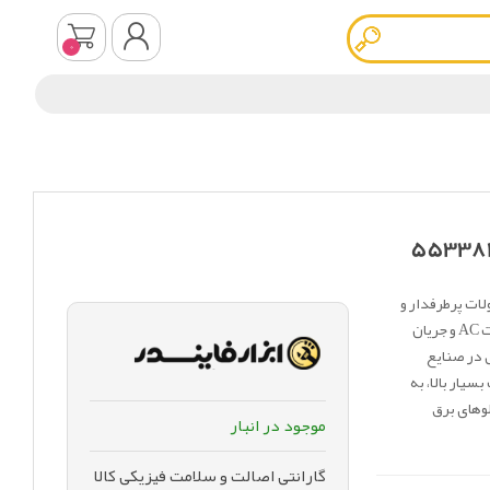
0
ثبت نام
ورود به سیستم
5533.8230.00 یکی از محصولات پرطرفدار و
کارآمد برند ایتالیایی فیندر (Finder) است که با ولتاژ تغذیه 230 ولت AC و جریان
یکی در صنایع
یار بالا، به
لوهای برق
موجود در انبار
گارانتی اصالت و سلامت فیزیکی کالا