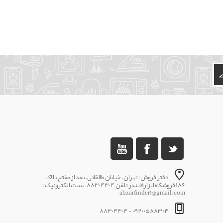
دفتر فروش: تهران، خیابان طالقانی، بعد از مفتح پلاک
186 فروشگاه ابزارفایندر تلفن 88304304، پست الکترونیک:
abzarfinder1@gmail.com
۰۹۲۰۰۵۸۸۳۰۴ - 88304304