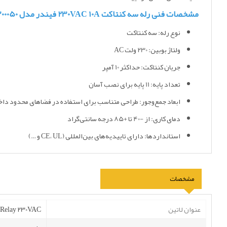
مشخصات فنی رله سه کنتاکت 230VAC 10A فیندر مدل 553382300050
نوع رله: سه کنتاکت
ولتاژ بوبین: 230 ولت AC
جریان کنتاکت: حداکثر 10 آمپر
تعداد پایه: 11 پایه برای نصب آسان
ابعاد جمع‌وجور: طراحی متناسب برای استفاده در فضاهای محدود داخل
دمای کاری: از -40 تا +85 درجه سانتی‌گراد
استانداردها: دارای تاییدیه‌های بین‌المللی (CE، UL و …)
مشخصات
عنوان لاتین
 Relay 230VAC