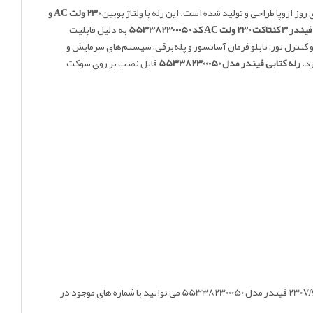
وز اروپا طراحی و تولید شده است. این رله با ولتاژ بوبین
230 ولت AC و
کت 230 ولت AC کد 553382300050
به دلیل قابلیت
نترل نور، تابلو فرمان آسانسور و پله‌برقی، سیستم‌های سرمایش و
رد.
رله کتابی فیندر مدل 553382300050
قابل نصب بر روی سوکت
اقدام نموده و همچنین برای استعلام قیمت رله سه کنتاکت 230VAC 10A فیندر مدل 553382300050 می توانید با شماره های موجود در