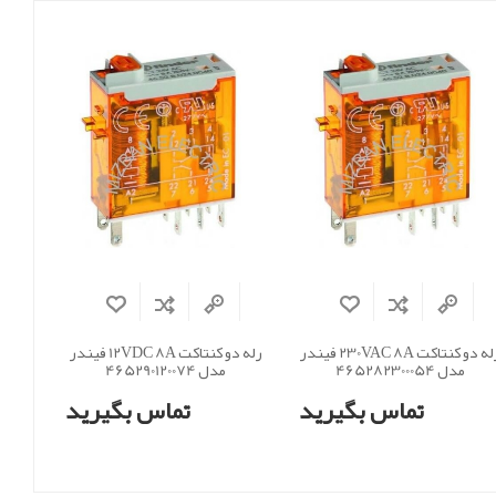
رله دو کنتاکت 230VAC 8A فیندر
رله دو کنتاکت 12VDC 8A فیندر
مدل 465282300054
مدل 465290120074
تماس بگیرید
تماس بگیرید