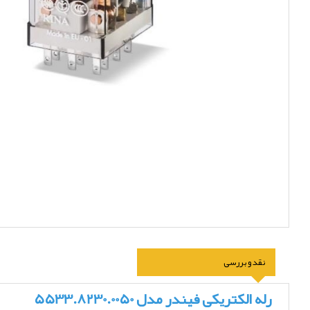
نقد و بررسی
رله الکتریکی فیندر مدل 5533.8230.0050