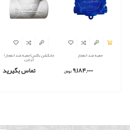
جعبه ضد انفجار
جانکشن باکس(جعبه ضد انفجار)
آدالت
9,184,000
تماس بگیرید
تومان