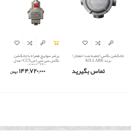
جانکشن باکس (جعبه ضد انفجار)
پرشر سوئیچ همراه با جانکشن
برند KILLARK
باکس سی سی اسCCS ( مدل
646GZE1)
تماس بگیرید
144,720,000
تومان