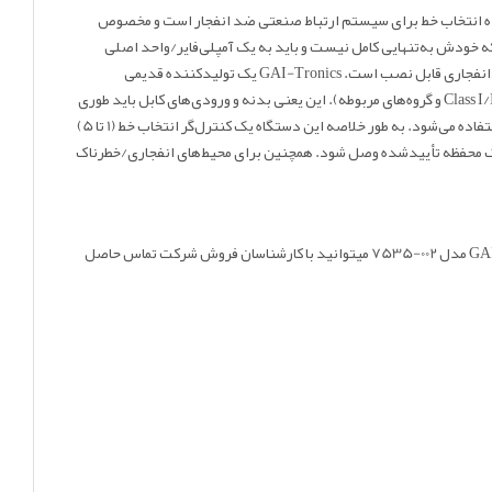
 کنترل‌کننده انتخاب خط برای سیستم ارتباط صنعتی ضد انفجار است و مخصوص
سیستم پیج/پارتی GAI-Tronics» است، یعنی کنسول/جعبه کنترل کاربر که خودش به‌تنهایی کامل نیست و باید به یک آمپلی‌فایر/واحد اصلی
جداگانه وصل شود تا مثل یک ایستگاه اینترکام و پیج کار کند. یک سلکتور چرخشی ۱ تا ۵ دارد، ورودی/خروجی‌های کابل‌کشی صنعتی دارد و در محیط‌های خطرناک/انفجاری قابل نصب است. GAI-Tronics یک تولیدکننده قدیمی
سیستم‌های ارتباط صنعتی است، این برند امروز زیرمجموعه Hubbell هم هست. روی پلاک دستگاه تصریح شده که برای محیط‌های خطرناک تأیید شده است (Class I/II/III و گروه‌های مربوطه). این یعنی بدنه و ورودی‌های کابل باید طوری
باشند که جرقه/قوس/حرارت داخلی باعث اشتعال محیط نشود. معمولاً از محفظه فلزی ضخیم، پیچ‌های محکم، آب‌بندی و مسیرهای رزوه‌ای مخصوص کانال‌کشی استفاده می‌شود. به طور خلاصه این دستگاه یک کنترل‌گر انتخاب خط (1 تا 5)
مل باید به آمپلی‌فایر/واحد اصلی جداگانه در یک محفظه تأییدشده وصل شود. همچنین برای محیط‌های انفجاری/خطرناک
اقدام نموده و همچنین برای استعلام قیمت جانکشن باکس GAI-TRONICS مدل 002-7535 میتوانید با کارشناسان فروش شرکت تماس حاصل