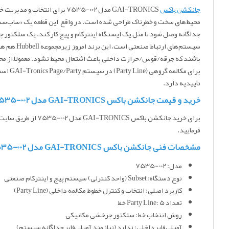
جانکشن باکس
GAI-TRONICS مدل 002-7535 
تاییدیه دارد.
خرید و قیمت جانکشن باکس GAI-TRONICS مدل 002-7535
برای خرید جانکشن باکس GAI-TRONICS مدل 002-7535
از طریق سایت
فرمایید.
مشخصات فنی جانکشن باکس GAI-TRONICS مدل 002-7535
مدل: 002-7535
نوع دستگاه: Subset (واحد کنترلی) سیستم پیج و اینترکام صنعتی
کاربرد اصلی: انتخاب و کنترل خطوط مکالمه داخلی (Party Line)
تعداد Party Line: 5 خط
روش انتخاب خط: سلکتور چرخشی مکانیکی
آمپلی‌فایر داخلی: ندارد (نیازمند آمپلی‌فایر جداگانه سیستم)