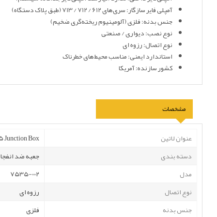
آمپلی فایر سازگار: سری‌های 612 / 712 / 713 (طبق پلاک دستگاه)
جنس بدنه: فلزی (آلومینیوم ریخته‌گری ضخیم)
نوع نصب: دیواری / صنعتی
نوع اتصال: رزوه ای
استاندارد ایمنی: مناسب محیط‌های خطرناک
کشور سازنده: آمریکا
مشخصات
عنوان لاتین
Junction Box
دسته بندی
جعبه ضد انفجار
مدل
7535-002
نوع اتصال
رزوه ای
جنس بدنه
فلزی