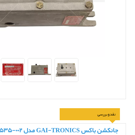
نقد و بررسی
جانکشن باکس GAI-TRONICS مدل 002-7535