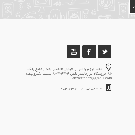
دفتر فروش: تهران، خیابان طالقانی، بعد از مفتح پلاک
186 فروشگاه ابزارفایندر تلفن 88304304، پست الکترونیک:
abzarfinder1@gmail.com
۰۹۲۰۰۵۸۸۳۰۴ - 88304304