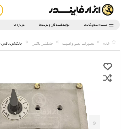
دسته بندی کالاها
تولیدکنندگان و برندها
درباره ما
خانه
تجهیزات ایمنی و امنیت
جانکشن باکس
جانکشن باکس GAI-TRONICS مدل 002-7535