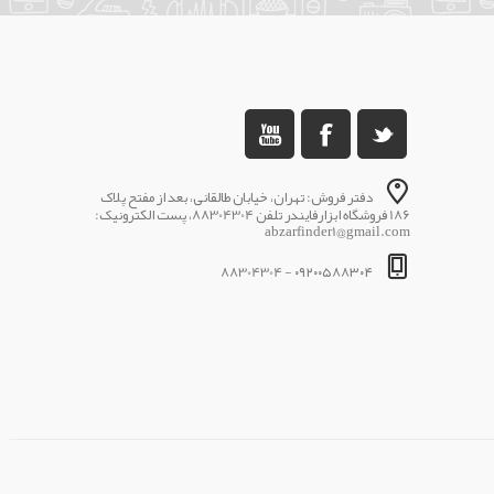
دفتر فروش: تهران، خیابان طالقانی، بعد از مفتح پلاک
186 فروشگاه ابزارفایندر تلفن 88304304، پست الکترونیک:
abzarfinder1@gmail.com
۰۹۲۰۰۵۸۸۳۰۴ - 88304304