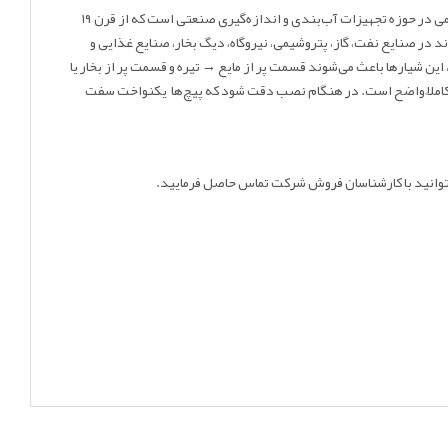
گلس کلینگر سایز A-6 یک شیشه سطح‌نما رفلکس صنعتی است که در تجهیزات سطح‌سنج دیداری استفاده می‌شود. کلینگر یک شرکت اتریشی قدیمی در حوزه تجهیزات آب‌بندی و اندازه‌گیری صنعتی است که از قرن ۱۹
در صنایع نفت، گاز، پتروشیمی، نیروگاه، دیگ بخار، صنایع غذایی و
 سطح بیرونی صاف است، این شیارها باعث می‌شوند قسمت پر از مایع → تیره و قسمت پر از بخار یا
مایع کاملاً مشخص است. عملکرد بر اساس شکست نور (Refraction) است و مرز بین بخار و مایع کاملاً واضح است. در هنگام نصب دقت شود که پیچ‌ها یکنواخت سفت
وانید با کارشناسان فروش شرکت تماس حاصل فرمایید.