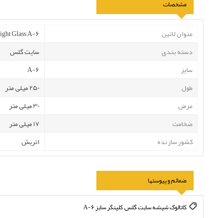
مشخصات
عنوان لاتین
ight Glass A-6
دسته بندی
سایت گلس
سایز
A-6
طول
250 میلی متر
عرض
30 میلی متر
ضخامت
17 میلی متر
کشور سازنده
اتریش
ضمائم و پیوستها
کاتالوگ شیشه سایت گلس کلینگر سایز A-6