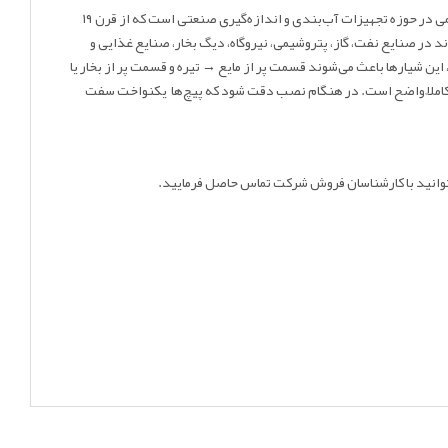
گلس کلینگر سایز A-9 یک شیشه سطح‌نما رفلکس صنعتی است که در تجهیزات سطح‌سنج دیداری استفاده می‌شود. کلینگر یک شرکت اتریشی قدیمی در حوزه تجهیزات آب‌بندی و اندازه‌گیری صنعتی است که از قرن ۱۹
در صنایع نفت، گاز، پتروشیمی، نیروگاه، دیگ بخار، صنایع غذایی و
 سطح بیرونی صاف است، این شیارها باعث می‌شوند قسمت پر از مایع → تیره و قسمت پر از بخار یا
مایع کاملاً مشخص است. عملکرد بر اساس شکست نور (Refraction) است و مرز بین بخار و مایع کاملاً واضح است. در هنگام نصب دقت شود که پیچ‌ها یکنواخت سفت
وانید با کارشناسان فروش شرکت تماس حاصل فرمایید.