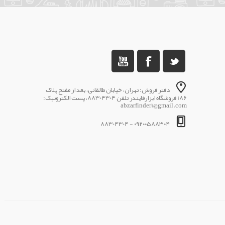
دفتر فروش: تهران، خیابان طالقانی، بعد از مفتح پلاک
186 فروشگاه ابزارفایندر تلفن 88304304، پست الکترونیک:
abzarfinder1@gmail.com
۰۹۲۰۰۵۸۸۳۰۴ - 88304304