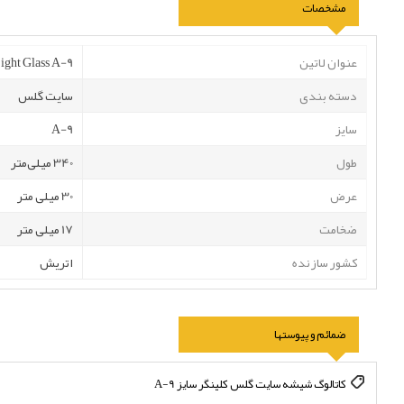
مشخصات
عنوان لاتین
ight Glass A-9
دسته بندی
سایت گلس
سایز
A-9
طول
340 میلی‌متر
عرض
30 میلی متر
ضخامت
17 میلی متر
کشور سازنده
اتریش
ضمائم و پیوستها
کاتالوگ شیشه سایت گلس کلینگر سایز A-9