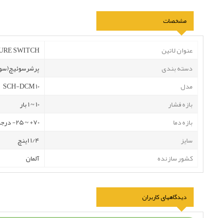
مشخصات
عنوان لاتین
SURE SWITCH
دسته بندی
پرشرسوئیچ(سوئ
مدل
SCH-DCM 10
بازه فشار
10 ~ 1 بار
بازه دما
70+ ~ 25- درجه سانتی گراد
سایز
1/4 اینچ
کشور سازنده
آلمان
دیدگاههای کاربران