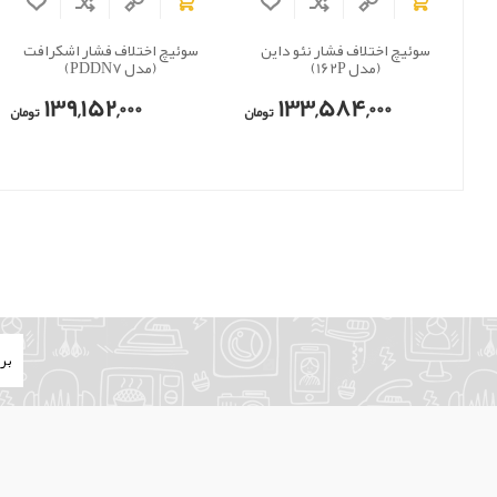
سوئیچ اختلاف فشار نئو داین
سوئیچ اختلاف فشار اشکرافت
(مدل 162P)
(مدل PDDN7)
139,152,000
133,584,000
تومان
تومان