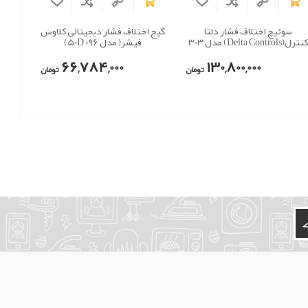
سوئیچ اختلاف فشار دلتا
گیج اختلاف فشار دیجیتالی کلاوس
نترل(Delta Controls) مدل 303
فیشر( مدل 50D 096)
66,784,000
130,800,000
تومان
تومان