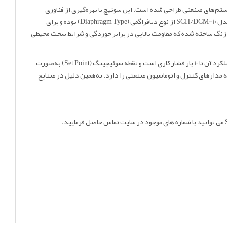
Kobold آلمان است که برای نظارت و کنترل فشار در سیستم‌های صنعتی طراحی شده است. این سوئیچ با بهره‌گیری از فناوری
مدل SCH/DCM-10 از نوع دیافراگمی (Diaphragm Type) بوده و برای
ضدزنگ ساخته شده که مقاومت بالایی در برابر خوردگی و شرایط سخت محیطی
به‌دلیل برخورداری از استاندارد حفاظتی IP65، این پرشر سوئیچ در محیط‌های صنعتی مرطوب، دارای گرد و غبار یا لرزش، عملکردی پایدار و ایمن دارد. محدوده عملکرد آن تا 10 بار فشار کاری است و نقطه سوئیچینگ (Set Point) به‌صورت
یک میکروسوئیچ داخلی با خروجی SPDT مجهز است که قابلیت اتصال مستقیم به مدارهای کنترل و اتوماسیون صنعتی را دارد. به‌همین دلیل در صنایع