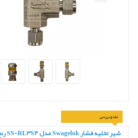
نقد و بررسی
شیر تخلیه فشار Swagelok مدل SS-RL3S4 رنج (1500 تا 2250 psi)