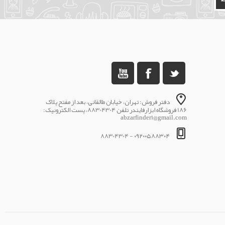
دفتر فروش: تهران، خیابان طالقانی، بعد از مفتح پلاک
186 فروشگاه ابزارفایندر تلفن 88304304، پست الکترونیک:
abzarfinder1@gmail.com
۰۹۲۰۰۵۸۸۳۰۴ - 88304304