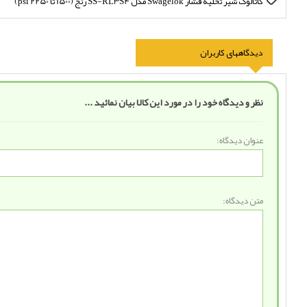
کاتالوگ شیر تخلیه فشار Swagelok مدل SS-RL3S4 رنج (1500 تا 2250 psi)
دیدگاههای کاربران
نظر و دیدگاه خود را در مورد این کالا بیان نمائید ...
عنوان دیدگاه:
متن دیدگاه: