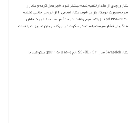
تفاده می‌شود. وقتی فشار ورودی از مقدار تنظیم‌شده بیشتر شود، شیر عمل کرده و فشار را
یر به‌صورت خودکار باز می‌شود، فشار اضافی را از خروجی جانبی تخلیه
می‌کند و و وقتی فشار به حد امن برگشت، بدون برق، بدون فرمان، کاملاً مکانیکی و خودکار دوباره بسته می‌شود. این شیر قابل تنظیم است و فشار باز شدن آن بین 1500 تا 2250 psi قابل تنظیم می‌باشد. در هنگام نصب حتما جهت فلش
 نگهبان فشار سیستم است، در سکوت کار می‌کند و جان تجهیزات را نجات
اقدام نموده و همچنین برای استعلام قیمت شیر تخلیه فشار Swagelok مدل SS-RL3S4 رنج (1500 تا 2250 psi) میتوانید با