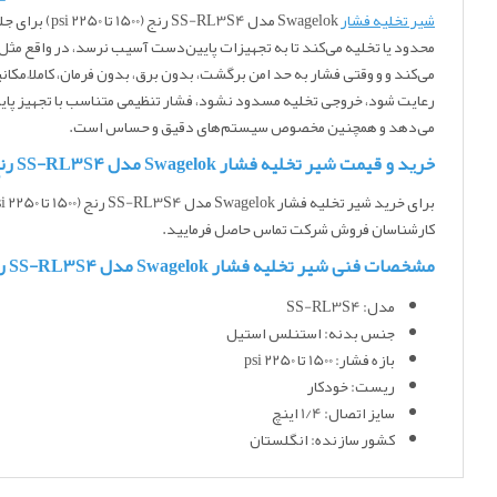
شیر تخلیه فشار
Swagelok مد
محدود یا تخلیه می‌کند تا به تجهیزات پایین‌دست آسیب نرسد، در واقع مثل س
رعایت شود، خروجی تخلیه مسدود نشود، فشار تنظیمی متناسب با تجهیز پای
می‌دهد و همچنین مخصوص سیستم‌های دقیق و حساس است.
خرید و قیمت شیر تخلیه فشار Swagelok مدل SS-RL3S4 رنج (1500 تا 2250 psi)
برای خرید شیر تخلیه فشار Swagelok مدل SS-RL3S4 رنج (1500 تا 2250 psi)
کارشناسان فروش شرکت تماس حاصل فرمایید.
مشخصات فنی شیر تخلیه فشار Swagelok مدل SS-RL3S4 رنج (1500 تا 2250 psi)
مدل: SS-RL3S4
جنس بدنه: استنلس استیل
بازه فشار: 1500 تا 2250 psi
ریست: خودکار
سایز اتصال: 1/4 اینچ
کشور سازنده: انگلستان