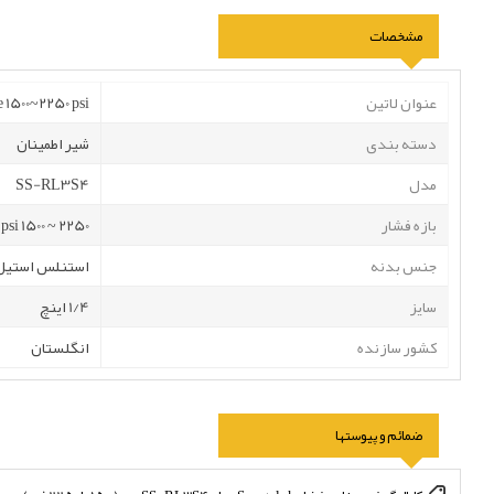
مشخصات
عنوان لاتین
 1500~2250 psi
دسته بندی
شیر اطمینان
مدل
SS-RL3S4
بازه فشار
2250 ~ 1500 psi
جنس بدنه
استنلس استیل
سایز
1/4 اینچ
کشور سازنده
انگلستان
ضمائم و پیوستها