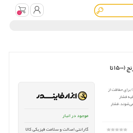
0
ثبت نام
ورود به سیستم
شیر تخلیه فشار Swagelok مدل SS-RL3S4 رنج (1500 تا
شیر تخلیه فشار سوئیچ لاک مدل SS-RL3S4 رنج (1500 تا 2250 psi) برای حفاظت از
یه فشار
مایش می‌شوند، فشار
موجود در انبار
گارانتی اصالت و سلامت فیزیکی کالا