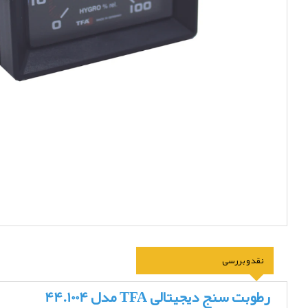
نقد و بررسی
رطوبت سنج دیجیتالی TFA مدل 44.1004