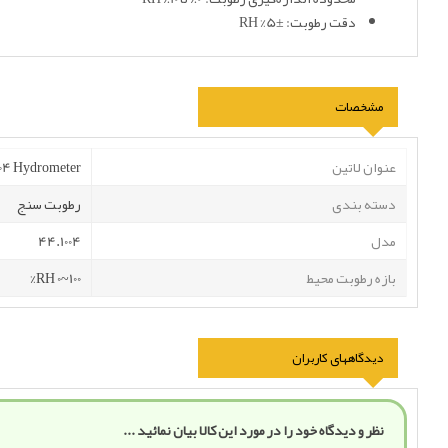
دقت رطوبت: ±5% RH
مشخصات
عنوان لاتین
04 Hydrometer
دسته بندی
رطوبت سنج
مدل
44.1004
بازه رطوبت محیط
100~0 RH%
دیدگاههای کاربران
نظر و دیدگاه خود را در مورد این کالا بیان نمائید ...