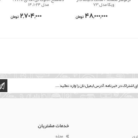
ویکا مدل 73
مدل 14.1024
2,704,000
48,000,000
تومان
تومان
خدمات مشتریان
تری
مجله