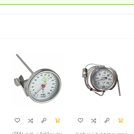
ترمومتر صفحه 10 سانت دنباله دار
دماسنج آنالوگ تی اف ای (TFA)