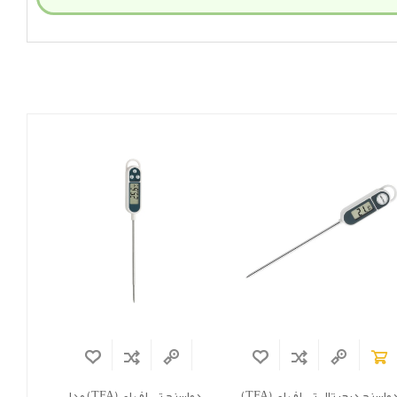
دماسنج دیجیتال تی اف ای (TFA)
دماسنج تی اف ای (TFA) مدل