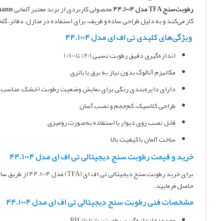
رطوبت‌سنج TFA مدل 44.1004
محصولی کاربردی از برند معتبر آلمانی
mann
کار می‌کند و به دلیل طراحی ساده و ظریف، برای استفاده در منازل، دفاتر، گل
ویژگی‌های کلیدی تی اف ای مدل 44.1004
اندازه‌گیری دقیق رطوبت نسبی (20% تا 100%)
مکانیزم آنالوگ بدون نیاز به برق یا باتری
دارای دایره‌بندی رنگی برای نمایش وضعیت رطوبت (خشک، مناسب،
طراحی کلاسیک، کم‌حجم و نصب آسان
قابل نصب روی دیوار یا استفاده به‌صورت رومیزی
ساخت آلمان با کیفیت بالا
خرید و قیمت رطوبت سنج دیجیتالی تی اف ای مدل 44.1004
برای خرید رطوبت سنج دیجیتالی تی اف ای (TFA) مدل 44.1004 از طریق سایت
حاصل فرمایید.
مشخصات فنی رطوبت سنج دیجیتالی تی اف ای مدل 44.1004
محدوده اندازه‌گیری رطوبت: 0٪ تا 10٪ RH