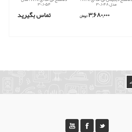
مدل 30.1048
30.1054
3,680,000
تماس بگیرید
تومان