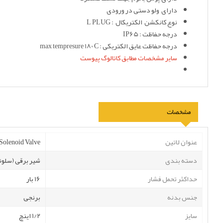
دارای ولو دستی در ورودی
نوع کانکشن الکتریکال : L PLUG
درجه حفاظت : IP65
درجه حفاظت عایق الکتریکی : max tempresure 180°C
سایر مشخصات مطابق کاتالوگ پیوست
مشخصات
عنوان لاتین
olenoid Valve
دسته بندی
شیر برقی (سلونو
حداکثر تحمل فشار
16 بار
جنس بدنه
برنجی
سایز
1/2 اینچ