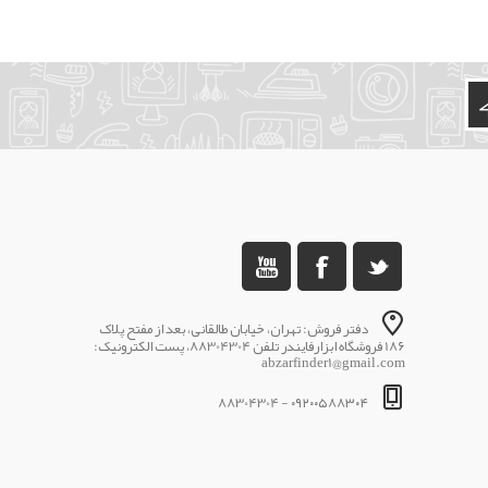
دفتر فروش: تهران، خیابان طالقانی، بعد از مفتح پلاک
186 فروشگاه ابزارفایندر تلفن 88304304، پست الکترونیک:
abzarfinder1@gmail.com
۰۹۲۰۰۵۸۸۳۰۴ - 88304304