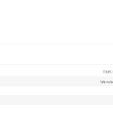
TXPC S
ئید ولو)