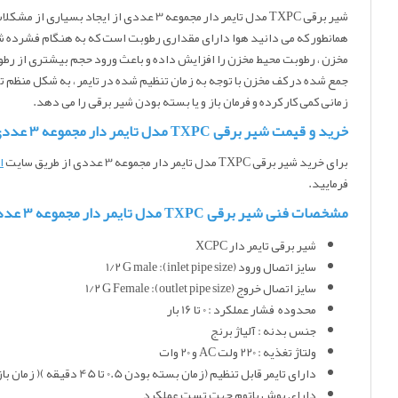
شیر برقی TXPC مدل تایمر دار مجموعه 3 
همانطور که می دانید هوا دارای مقداری رطوبت است که به هنگام فشرده شد
مخزن ، رطوبت محیط مخزن را افزایش داده و باعث ورود حجم بیشتری از رطو
جمع شده در کف مخزن با توجه به زمان تنظیم شده در تایمر ، به شکل منظم تخ
زمانی کمی کار کرده و فرمان باز و یا بسته بودن شیر برقی را می دهد.
خرید و قیمت شیر برقی TXPC مدل تایمر دار مجموعه 3 عددی
برای خرید شیر برقی TXPC مدل تایمر دار مجموعه 3 عددی
از طریق سایت
ا
فرمایید.
مشخصات فنی شیر برقی TXPC مدل تایمر دار مجموعه 3 عددی
شیر برقی تایمر دار XCPC
سایز اتصال ورود (inlet pipe size): 1/2 G male
سایز اتصال خروج (outlet pipe size): 1/2 G Female
محدوده فشار عملکرد : 0 تا 16 بار
جنس بدنه : آلیاژ برنج
ولتاژ تغذیه : 220 ولت AC و 20 وات
دارای تایمر قابل تنظیم (زمان بسته بودن 0.5 تا 45 دقیقه )( زمان باز بودن ( drain) 0.5تا 10 ثانیه)
دارای پوش باتوم جهت تست عملکرد