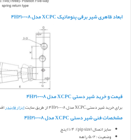
ابعاد ظاهری شیر برقی پنوماتیک XCPC مدل 4H210-08
قیمت و خرید شیر دستی XCPC مدل 4H210-08
برای خرید شیر دستی XCPC مدل 4H210-08
از طریق سایت
ابزار فایندر
اقدا
مشخصات فنی شیر دستی XCPC مدل 4H210-08
سایز اتصال (pip size): 1/4 اینچ
وضعیت : 5/2 راهه