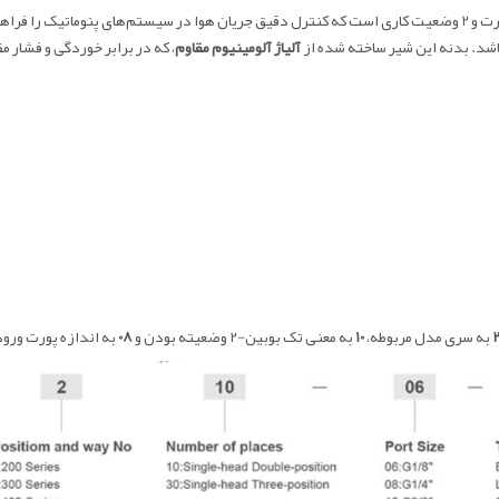
شیر دستی XCPC مدل 4H210-08، یک شیر 5/2 راه می باشد که دارای 5 پورت و 2 وضعیت کاری است که کنترل دقیق جریان هو
شد. بدنه این شیر ساخته شده از
آلیاژ آلومینیوم مقاوم
، که در برابر خوردگی و فشار 
به سری مدل مربوطه،
10
به معنی تک بوبین-2 وضعیته بودن و
08
به اندازه پورت ورودی و خروجی 