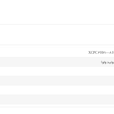
XCPC 4H210-08 Ha
ئید ولو)