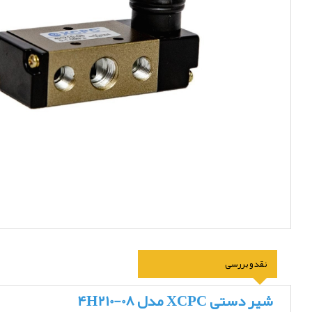
نقد و بررسی
شیر دستی XCPC مدل 4H210-08