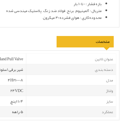
بازه فشار : 0 تا 10 بار
متریال : آلمینیوم , برنج , فولاد ضد زنگ , پلاستیک مهندسی شده
محدوده کاری : هوای فشرده ۴۰ میکرون
مشخصات
عنوان لاتین
nd Pull Valve
دسته بندی
شیر برقی (سلونو
مدل
4H210-08
ولتاژ
24VDC
سایز
1/4 اینچ
عملکرد
5 راهه