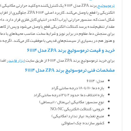
ترموسوئیچ
برند ZPA مدل 61114 یک کنترل‌کننده و کلید حرارتی مکانیکی است که توسط شرکت صنعتی
الکتریکی را قطع یا وصل
شکل است که، سنسور حرارتی (پراب) که در انتهای کابل فلزی قرار دارد، داخ
مقدار تنظیم‌شده برسد کنتاکت الکتریکی قطع یا وصل می‌شود و پس از کاهش د
و هنوز هم در بسیاری از سیستم‌های قدیمی با موفقیت کار می‌کند. اگرچه د
خرید و قیمت ترموسوئیچ برند ZPA مدل 61114
برای خرید ترموسوئیچ برند ZPA مدل 61114 از طریق سایت
ابزار فایندر
اقدام
مشخصات فنی ترموسوئیچ برند ZPA مدل 61114
مدل: 61114
بازه دما: 110 تا 180 درجه سانتی گراد
بازه اختلاف دما: حدود 2 تا 12درجه سانتی گراد
نوع سنسور: مکانیکی (بی‌متال / انبساطی)
خروجی: کنتاکت الکتریکی NO/NC
منبع تغذیه: نیاز ندارد (مکانیکی)
کشور سازنده: چک اسلواکی