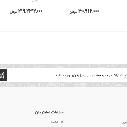
T23
39,232,000
40,912,000
تومان
تومان
خدمات مشتریان
تری
مجله