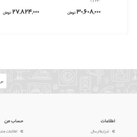
T23)
27,824,000
30,608,000
تومان
تومان
اطلاعات
حساب من
شرایط ارسال
اطلاعات مش