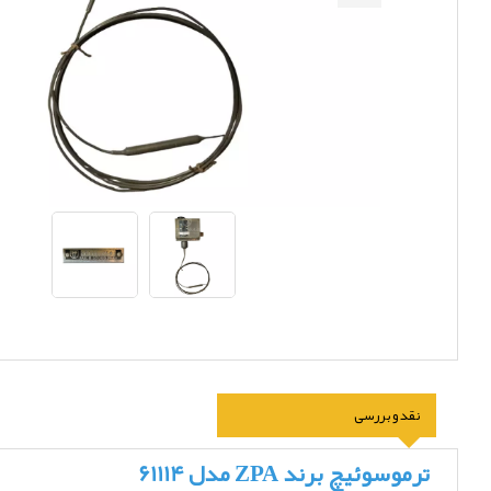
نقد و بررسی
ترموسوئیچ برند ZPA مدل 61114