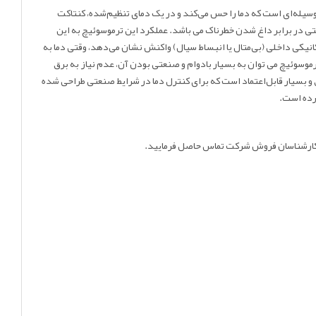
له‌ای است که دما را حس می‌کند و در یک دمای تنظیم‌شده، کنتاکت
ر و حفاظت تجهیزات صنعتی در برابر داغ شدن خطرناک می باشد. عملکرد این ترموسوئیچ به این
انیکی داخلی (بی‌متال یا انبساط سیال) واکنش نشان می‌دهد، وقتی دما به
رموسوئیچ می توان به بسیار بادوام و صنعتی بودن آن، عدم نیاز به برق
با دمای بالا و نگهداری ساده آن اشاره کرد. در واقع ZPA 61114 یک ترموسوئیچ کلاسیک، دقیق و بسیار قابل‌اعتماد است که برای کنترل دما در شرایط صنعتی طراحی شده
رده است.
 کارشناسان فروش شرکت تماس حاصل فرمایید.