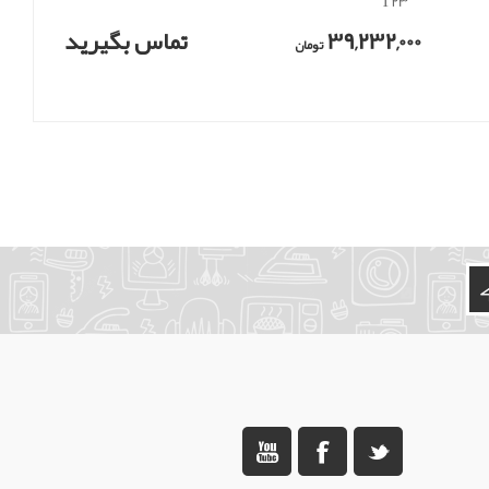
T23
39,232,000
تماس بگیرید
تومان