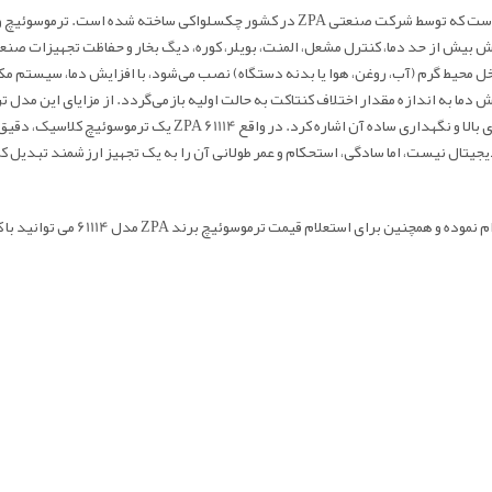
ZPA
در کشور چکسلواکی ساخته شده است. ترموسوئیچ وسی
 می‌کند. کاربرد اصلی ZPA 61114، جلوگیری از افزایش بیش از حد دما، کنترل مشعل، المنت، بویلر، کوره، دیگ بخا
ل محیط گرم (آب، روغن، هوا یا بدنه دستگاه) نصب می‌شود، با افزایش دما، سیستم مک
ما به اندازه مقدار اختلاف کنتاکت به حالت اولیه بازمی‌گردد. از مزایای این مدل ت
برای سنجش دما، مقاوم در برابر نویز و شرایط سخت، مناسب محیط‌های 
یجیتال نیست، اما سادگی، استحکام و عمر طولانی آن را به یک تجهیز ارزشمند تبدیل ک
 نموده و همچنین برای استعلام قیمت ترموسوئیچ برند ZPA مدل 61114
می توانید با