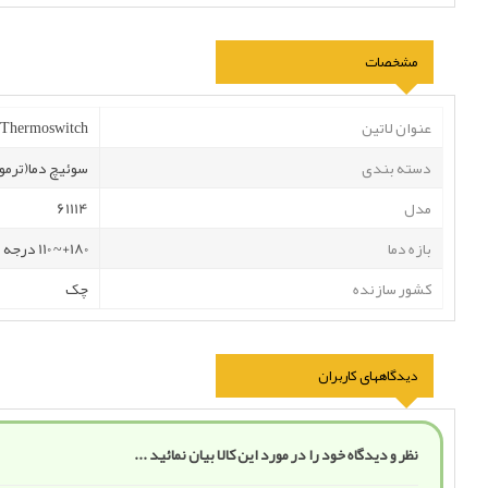
مشخصات
عنوان لاتین
 Thermoswitch
دسته بندی
سوئیچ دما(ترمو
مدل
61114
بازه دما
180+~ 110 درجه سانتی گراد
کشور سازنده
چک
دیدگاههای کاربران
نظر و دیدگاه خود را در مورد این کالا بیان نمائید ...