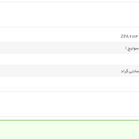
ZPA 61114
سوئیچ )